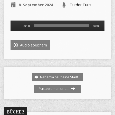
8. September 2024
Turdor Turcu
Audio-
00:00
00:00
Player
Audio speichern
Nehemia baut eine Stadt…
Pusteblumen und…
BÜCHER