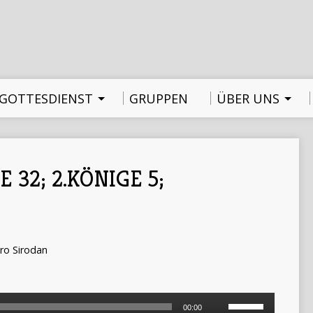
GOTTESDIENST
GRUPPEN
ÜBER UNS
 32; 2.KÖNIGE 5;
ro Sirodan
Pfeiltasten
00:00