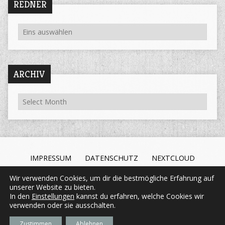
REDNER
ARCHIV
IMPRESSUM
DATENSCHUTZ
NEXTCLOUD
Wir verwenden Cookies, um dir die bestmögliche Erfahrung auf
unserer Website zu bieten.
In den
Einstellungen
kannst du erfahren, welche Cookies wir
Mitten im Leben. Gott begegnen.
06400 – 958 92 13
verwenden oder sie ausschalten.
Evangelische Chrischona-Gemeinde Bezirk Mücke
Zustimmen
Ablehnen